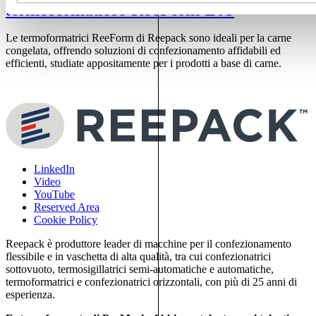
termoformatrice ReeForm E05
Le termoformatrici ReeForm di Reepack sono ideali per la carne
L
congelata, offrendo soluzioni di confezionamento affidabili ed
g
efficienti, studiate appositamente per i prodotti a base di carne.
LinkedIn
Video
YouTube
Reserved Area
Cookie Policy
Reepack è produttore leader di macchine per il confezionamento
flessibile e in vaschetta di alta qualità, tra cui confezionatrici
sottovuoto, termosigillatrici semi-automatiche e automatiche,
termoformatrici e confezionatrici orizzontali, con più di 25 anni di
esperienza.