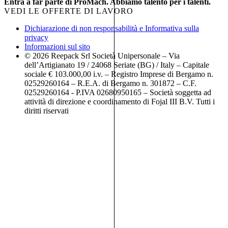
Entra a far parte di ProMach. Abbiamo talento per i talenti.
VEDI LE OFFERTE DI LAVORO
Dichiarazione di non responsabilità e Informativa sulla
privacy
Informazioni sul sito
© 2026 Reepack Srl Società Unipersonale – Via
dell’Artigianato 19 / 24068 Seriate (BG) / Italy – Capitale
sociale € 103.000,00 i.v. – Registro Imprese di Bergamo n.
02529260164 – R.E.A. di Bergamo n. 301872 – C.F.
02529260164 - P.IVA 02680950165 – Società soggetta ad
attività di direzione e coordinamento di Fojal III B.V. Tutti i
diritti riservati