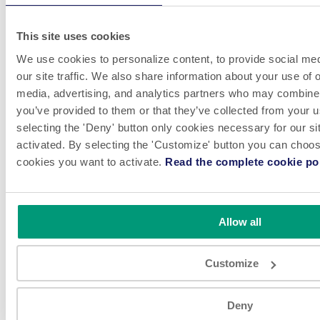
This site uses cookies
We use cookies to personalize content, to provide social med
our site traffic. We also share information about your use of o
media, advertising, and analytics partners who may combine i
you’ve provided to them or that they’ve collected from your u
selecting the 'Deny' button only cookies necessary for our sit
activated. By selecting the 'Customize' button you can choose
cookies you want to activate.
Read the complete cookie pol
Allow all
VEDI
Customize
Confezionameno carne surgelata su
Deny