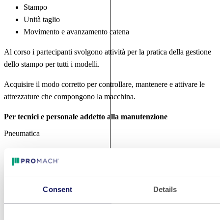
Stampo
Unità taglio
Movimento e avanzamento catena
Al corso i partecipanti svolgono attività per la pratica della gestione
dello stampo per tutti i modelli.
Acquisire il modo corretto per controllare, mantenere e attivare le
attrezzature che compongono la macchina.
Per tecnici e personale addetto alla manutenzione
Pneumatica
Questo modulo di manutenzione istruisce il personale sulle
componenti che utilizzano aria compressa:
Spiegazione dettagliata del processo di sigillatura
Consent
Details
Processo vuoto e gas
Funzione delle singole valvole e cilindri