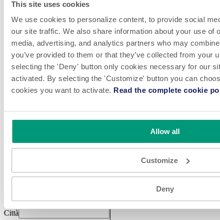
Lettura guidata dello schema pneumatico, schemi ed esercizi
This site uses cookies
pratici per approfondire il funzionamento dello stampo di
We use cookies to personalize content, to provide social med
confezionamento
our site traffic. We also share information about your use of o
media, advertising, and analytics partners who may combine i
Imparare i singoli componenti che interagiscono, la migliore
you’ve provided to them or that they’ve collected from your u
preparazione per un efficace diagnosi dei guasti ed eventuali
selecting the 'Deny' button only cookies necessary for our sit
riparazioni.
activated. By selecting the 'Customize' button you can choose
cookies you want to activate.
Read the complete cookie pol
Per il personale addetto alla manutenzione
Richiedi un sessione di formazione
Completa il seguente form per richiedere una sessione di formazione
Allow all
con i nostri esperti.
Nome
Customize
Cognome
Società
Nazione
Deny
Indirizzo
Città